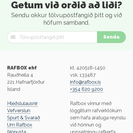
Getum við orðið að liði?
Sendu okkur tölvupóstfangið þitt og við
höfum samband.
Senda
RAFBOX ehf
kt. 420518-1450
Rauðhella 4
vsk. 133487
221 Hafnarfjörður
info@rafbox.is
Ísland
+354 620 9200
Hleðslulausnir
Rafbox vinnur með
Vefverslun
löggiltum rafverktökum
Spurt & Svarað
sem hafa áratuga reynslu
Um Rafbox
við hönnun og
Þjónusta
uppsetningu rafkerfa.